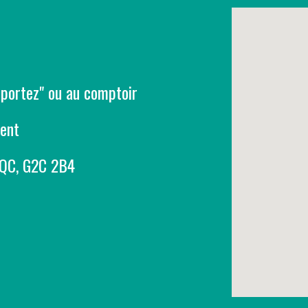
mportez" ou au comptoir
ment
 QC, G
2C
2
B4